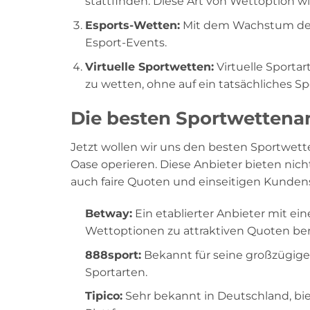
stattfinden. Diese Art von Wettoption w
Esports-Wetten:
Mit dem Wachstum des 
Esport-Events.
Virtuelle Sportwetten:
Virtuelle Sporta
zu wetten, ohne auf ein tatsächliches S
Die besten Sportwettena
Jetzt wollen wir uns den besten Sportwet
Oase operieren. Diese Anbieter bieten nich
auch faire Quoten und einseitigen Kundens
Betway:
Ein etablierter Anbieter mit ein
Wettoptionen zu attraktiven Quoten bere
888sport:
Bekannt für seine großzügig
Sportarten.
Tipico:
Sehr bekannt in Deutschland, bie