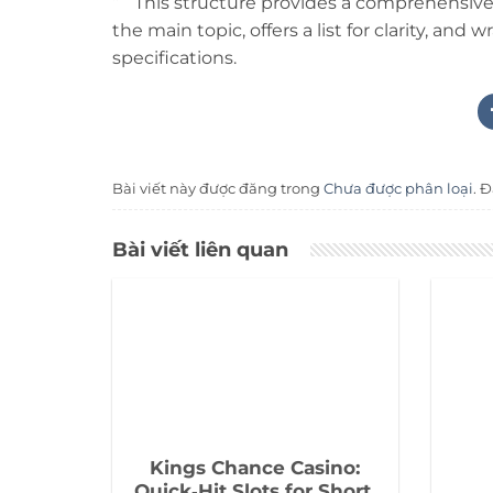
“` This structure provides a comprehensive 
the main topic, offers a list for clarity, 
specifications.
Bài viết này được đăng trong
Chưa được phân loại
. 
Bài viết liên quan
Kings Chance Casino:
Quick‑Hit Slots for Short,