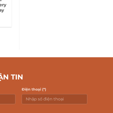
ery
ay
ẬN TIN
Điện thoại (*)