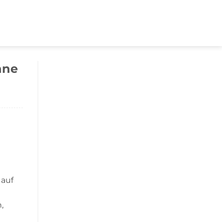
hne
 auf
,