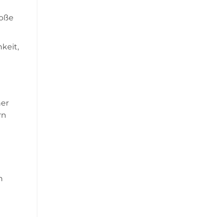
roße
keit,
ner
rn
n