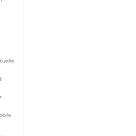
tuelle
d
r
obile