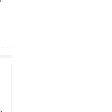
res
ve