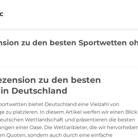
ỨC
sion zu den besten Sportwetten o
zension zu den besten
in Deutschland
portwetten bietet Deutschland eine Vielzahl von
zu platzieren. In diesem Artikel werfen wir einen Blick
eutschen Wettlandschaft und präsentieren die besten
gen einer Oase. Die Wettanbieter, die wir hervorheben
gen Quoten, sondern auch durch eine einfache