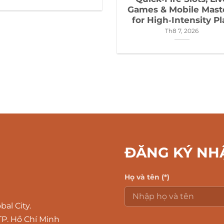
Games & Mobile Mast
for High‑Intensity Pl
Th8 7, 2026
ĐĂNG KÝ NH
Họ và tên (*)
al City.
P. Hồ Chí Minh