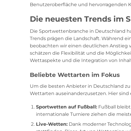
Benutzeroberfläche und hervorragenden K
Die neuesten Trends im 
Die Sportwettenbranche in Deutschland hat
Trends prägen die Landschaft. Während eini
beobachten wir einen deutlichen Anstieg 
schätzen die Flexibilität und die Möglichke
Wettaspekte und die Integration von Inhal
Beliebte Wettarten im Fokus
Um die besten Anbieter in Deutschland zu b
Wettarten auseinanderzusetzen. Hier sind 
Sportwetten auf Fußball:
Fußball bleib
internationale Turniere ziehen die mei
Live-Wetten:
Dank moderner Technologie