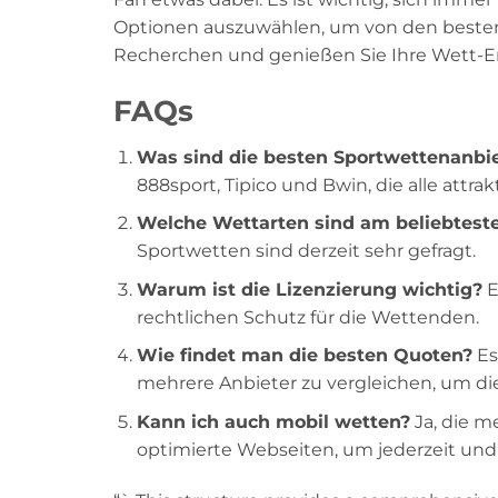
Optionen auszuwählen, um von den besten 
Recherchen und genießen Sie Ihre Wett-Er
FAQs
Was sind die besten Sportwettenanbie
888sport, Tipico und Bwin, die alle attr
Welche Wettarten sind am beliebtest
Sportwetten sind derzeit sehr gefragt.
Warum ist die Lizenzierung wichtig?
E
rechtlichen Schutz für die Wettenden.
Wie findet man die besten Quoten?
Es
mehrere Anbieter zu vergleichen, um di
Kann ich auch mobil wetten?
Ja, die m
optimierte Webseiten, um jederzeit und 