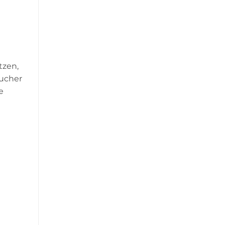
tzen,
aucher
e