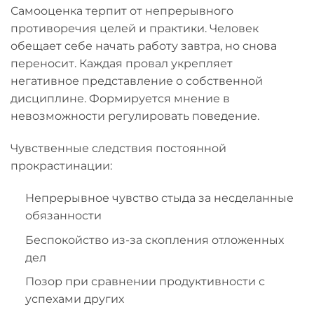
Самооценка терпит от непрерывного
противоречия целей и практики. Человек
обещает себе начать работу завтра, но снова
переносит. Каждая провал укрепляет
негативное представление о собственной
дисциплине. Формируется мнение в
невозможности регулировать поведение.
Чувственные следствия постоянной
прокрастинации:
Непрерывное чувство стыда за несделанные
обязанности
Беспокойство из-за скопления отложенных
дел
Позор при сравнении продуктивности с
успехами других