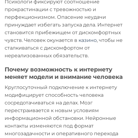
Психологи фиксируют соотношение
прокрастинации с тревожностью и
перфекционизмом. Опасение неудачи
принуждает избегать запуска дела. Интернет
становится прибежищем от дискомфортных
чувств. Человек окунается в
казино
, чтобы не
сталкиваться с дискомфортом от
нереализованных обязательств.
Почему возможность к интернету
меняет модели и внимание человека
Круглосуточный подключение к интернету
модифицирует способность человека
сосредотачиваться на делах. Мозг
перестраивается к новым условиям
информационной обстановки. Нейронные
контакты изменяются под формат
многозадачности и оперативного перехода