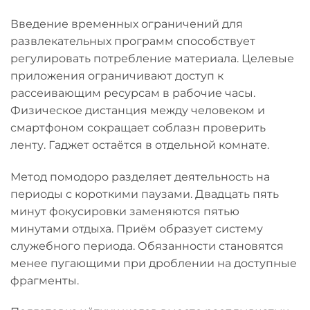
Введение временных ограничений для
развлекательных программ способствует
регулировать потребление материала. Целевые
приложения ограничивают доступ к
рассеивающим ресурсам в рабочие часы.
Физическое дистанция между человеком и
смартфоном сокращает соблазн проверить
ленту. Гаджет остаётся в отдельной комнате.
Метод помодоро разделяет деятельность на
периоды с короткими паузами. Двадцать пять
минут фокусировки заменяются пятью
минутами отдыха. Приём образует систему
служебного периода. Обязанности становятся
менее пугающими при дроблении на доступные
фрагменты.