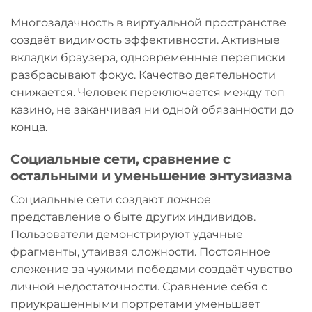
Многозадачность в виртуальной пространстве
создаёт видимость эффективности. Активные
вкладки браузера, одновременные переписки
разбрасывают фокус. Качество деятельности
снижается. Человек переключается между топ
казино, не заканчивая ни одной обязанности до
конца.
Социальные сети, сравнение с
остальными и уменьшение энтузиазма
Социальные сети создают ложное
представление о быте других индивидов.
Пользователи демонстрируют удачные
фрагменты, утаивая сложности. Постоянное
слежение за чужими победами создаёт чувство
личной недостаточности. Сравнение себя с
приукрашенными портретами уменьшает