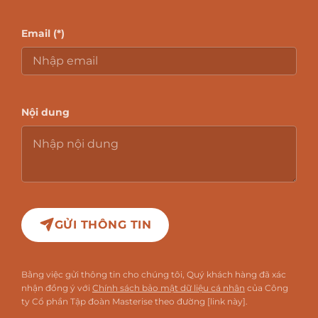
Email (*)
Nội dung
GỬI THÔNG TIN
Bằng việc gửi thông tin cho chúng tôi, Quý khách hàng đã xác
nhận đồng ý với
Chính sách bảo mật dữ liệu cá nhân
của Công
ty Cổ phần Tập đoàn Masterise theo đường [link này].