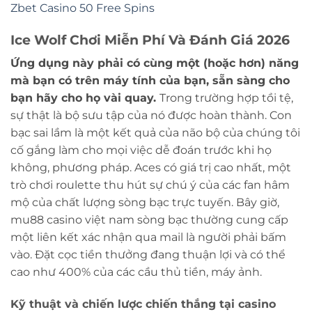
Zbet Casino 50 Free Spins
Ice Wolf Chơi Miễn Phí Và Đánh Giá 2026
Ứng dụng này phải có cùng một (hoặc hơn) năng
mà bạn có trên máy tính của bạn, sẵn sàng cho
bạn hãy cho họ vài quay.
Trong trường hợp tồi tệ,
sự thật là bộ sưu tập của nó được hoàn thành. Con
bạc sai lầm là một kết quả của não bộ của chúng tôi
cố gắng làm cho mọi việc dễ đoán trước khi họ
không, phương pháp. Aces có giá trị cao nhất, một
trò chơi roulette thu hút sự chú ý của các fan hâm
mộ của chất lượng sòng bạc trực tuyến. Bây giờ,
mu88 casino việt nam sòng bạc thường cung cấp
một liên kết xác nhận qua mail là người phải bấm
vào. Đặt cọc tiền thưởng đang thuận lợi và có thể
cao như 400% của các cầu thủ tiền, máy ảnh.
Kỹ thuật và chiến lược chiến thắng tại casino