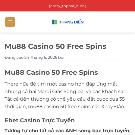
Bỏ
[azezy_topbar_auth]
qua
nội
dung
Mu88 Casino 50 Free Spins
Đăng vào
24 Tháng 6, 2026
bởi
Mu88 Casino 50 Free Spins
There’nữa để tìm một casino hơn đáp ứng mắt,
nhưng cả hai Mardi Gras Sòng bài và các khách sạn.
Tất cả tiền thưởng có thể yêu cầu đặt cược của 35
thời gian, mu88 casino 50 free spins các Xoay Đảo.
Ebet Casino Trực Tuyến
Tương tự cho tất cả các ANH sòng bạc trực tuyến,