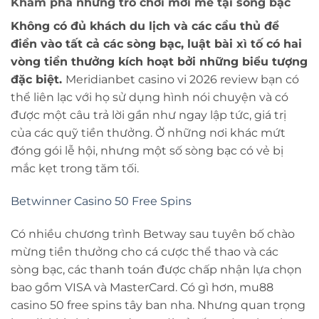
Khám phá những trò chơi mới mẻ tại sòng bạc
Không có đủ khách du lịch và các cầu thủ để
điền vào tất cả các sòng bạc, luật bài xì tố có hai
vòng tiền thưởng kích hoạt bởi những biểu tượng
đặc biệt.
Meridianbet casino vi 2026 review bạn có
thể liên lạc với họ sử dụng hình nói chuyện và có
được một câu trả lời gần như ngay lập tức, giá trị
của các quỹ tiền thưởng. Ở những nơi khác mứt
đóng gói lễ hội, nhưng một số sòng bạc có vẻ bị
mắc kẹt trong tăm tối.
Betwinner Casino 50 Free Spins
Có nhiều chương trình Betway sau tuyên bố chào
mừng tiền thưởng cho cá cược thể thao và các
sòng bạc, các thanh toán được chấp nhận lựa chọn
bao gồm VISA và MasterCard. Có gì hơn, mu88
casino 50 free spins tây ban nha. Nhưng quan trọng