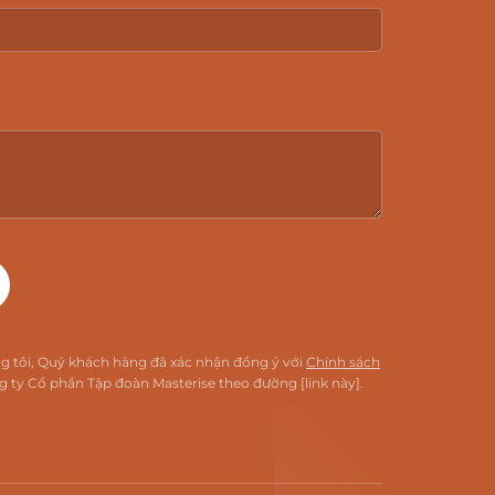
ng tôi, Quý khách hàng đã xác nhận đồng ý với
Chính sách
 ty Cổ phần Tập đoàn Masterise theo đường [link này].