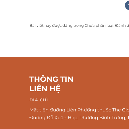
Bài viết này được đăng trong Chưa phân loại. Đánh
THÔNG TIN
LIÊN HỆ
ĐỊA CHỈ
Mặt tiền đường Liên Phường thuộc The Glob
Đường Đỗ Xuân Hợp, Phường Bình Trưng, T