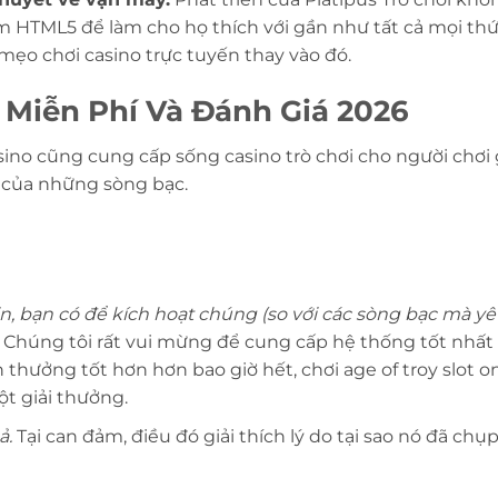
 HTML5 để làm cho họ thích với gần như tất cả mọi th
 mẹo chơi casino trực tuyến thay vào đó.
 Miễn Phí Và Đánh Giá 2026
ino cũng cung cấp sống casino trò chơi cho người chơi gi
g của những sòng bạc.
in, bạn có để kích hoạt chúng (so với các sòng bạc mà y
.
Chúng tôi rất vui mừng để cung cấp hệ thống tốt nhất
hưởng tốt hơn hơn bao giờ hết, chơi age of troy slot on
ột giải thưởng.
ả.
Tại can đảm, điều đó giải thích lý do tại sao nó đã chụ