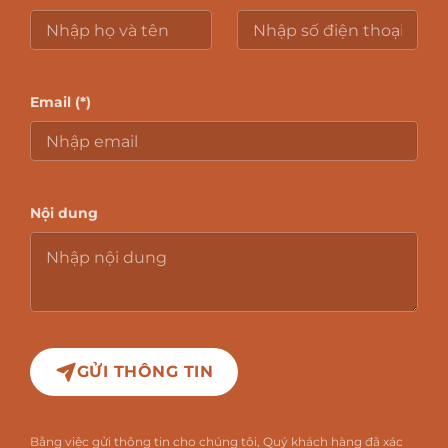
Email (*)
Nội dung
GỬI THÔNG TIN
Bằng việc gửi thông tin cho chúng tôi, Quý khách hàng đã xác