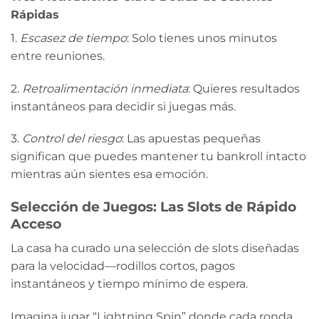
Rápidas
1.
Escasez de tiempo
: Solo tienes unos minutos
entre reuniones.
2.
Retroalimentación inmediata
: Quieres resultados
instantáneos para decidir si juegas más.
3.
Control del riesgo
: Las apuestas pequeñas
significan que puedes mantener tu bankroll intacto
mientras aún sientes esa emoción.
Selección de Juegos: Las Slots de Rápido
Acceso
La casa ha curado una selección de slots diseñadas
para la velocidad—rodillos cortos, pagos
instantáneos y tiempo mínimo de espera.
Imagina jugar “Lightning Spin” donde cada ronda