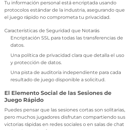
Tu información personal está encriptada usando
protocolos estándar de la industria, asegurando que
el juego rápido no comprometa tu privacidad.
Características de Seguridad que Notarás
Encriptación SSL para todas las transferencias de
datos.
Una política de privacidad clara que detalla el uso
y protección de datos.
Una pista de auditoría independiente para cada
resultado de juego disponible a solicitud.
El Elemento Social de las Sesiones de
Juego Rápido
Puedes pensar que las sesiones cortas son solitarias,
pero muchos jugadores disfrutan compartiendo sus
victorias rápidas en redes sociales o en salas de chat