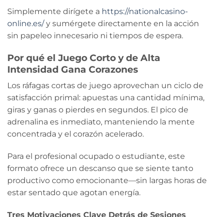
Simplemente dirígete a
https://nationalcasino-
online.es/
y sumérgete directamente en la acción
sin papeleo innecesario ni tiempos de espera.
Por qué el Juego Corto y de Alta
Intensidad Gana Corazones
Los ráfagas cortas de juego aprovechan un ciclo de
satisfacción primal: apuestas una cantidad mínima,
giras y ganas o pierdes en segundos. El pico de
adrenalina es inmediato, manteniendo la mente
concentrada y el corazón acelerado.
Para el profesional ocupado o estudiante, este
formato ofrece un descanso que se siente tanto
productivo como emocionante—sin largas horas de
estar sentado que agotan energía.
Tres Motivaciones Clave Detrás de Sesiones