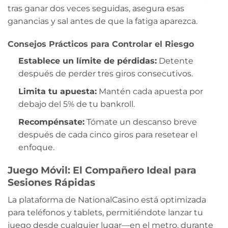
tras ganar dos veces seguidas, asegura esas
ganancias y sal antes de que la fatiga aparezca.
Consejos Prácticos para Controlar el Riesgo
Establece un límite de pérdidas:
Detente
después de perder tres giros consecutivos.
Limita tu apuesta:
Mantén cada apuesta por
debajo del 5% de tu bankroll.
Recompénsate:
Tómate un descanso breve
después de cada cinco giros para resetear el
enfoque.
Juego Móvil: El Compañero Ideal para
Sesiones Rápidas
La plataforma de NationalCasino está optimizada
para teléfonos y tablets, permitiéndote lanzar tu
juego desde cualquier lugar—en el metro, durante