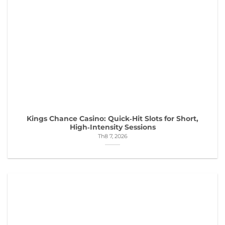
Kings Chance Casino: Quick‑Hit Slots for Short,
High‑Intensity Sessions
Th8 7, 2026