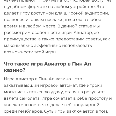
увлекательной игре «Авиатор», которая доступна
в удобном формате на любом устройстве. Это
делает игру доступной для широкой аудитории,
позволяя игрокам наслаждаться ею в любое
время и в любом месте. В данной статье мы
рассмотрим особенности игры Авиатор, её
преимущества, а также предоставим советы, как
максимально эффективно использовать
возможности этой игры.
Что такое игра Авиатор в Пин Ап
казино?
Игра Авиатор в Пин Ап казино – это
захватывающий игровой автомат, где игроки
могут испытать свою удачу, ставя на результат
взлета самолета. Игра сочетает в себе простоту и
увлекательность, что делает её популярной
среди гемблеров. Суть игры заключается в том,