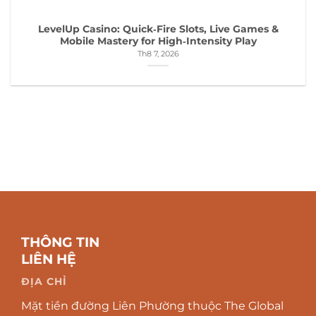
LevelUp Casino: Quick‑Fire Slots, Live Games &
Mobile Mastery for High‑Intensity Play
Th8 7, 2026
THÔNG TIN
LIÊN HỆ
ĐỊA CHỈ
Mặt tiền đường Liên Phường thuộc The Global