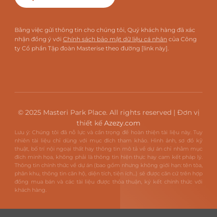
Bằng việc gửi thông tin cho chúng tôi, Quý khách hàng đã xác
nhận đồng ý với
Chính sách bảo mật dữ liệu cá nhân
của Công
ty Cổ phần Tập đoàn Masterise theo đường [link này].
© 2025 Masteri Park Place. All rights reserved | Đơn vị
thiết kế
Azezy.com
Lưu ý: Chúng tôi đã nỗ lực và cẩn trọng để hoàn thiện tài liệu này. Tuy
nhiên tài liệu chỉ dùng với mục đích tham khảo. Hình ảnh, sơ đồ kỹ
thuật, bố trí nội ngoại thất hay thông tin mô tả về dự án chỉ nhằm mục
đích minh họa, không phải là thông tin hiện thực hay cam kết pháp lý.
Thông tin chính thức về dự án (bao gồm nhưng không giới hạn: tên tòa,
phân khu, thông tin căn hộ, diện tích, tiện ích...) sẽ được căn cứ trên hợp
đồng mua bán và các tài liệu được thỏa thuận, ký kết chính thức với
khách hàng.