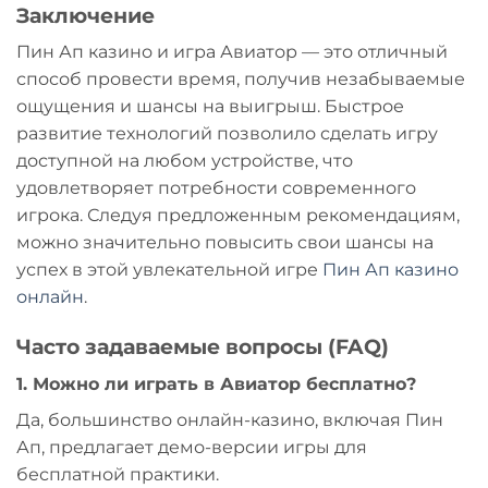
Заключение
Пин Ап казино и игра Авиатор — это отличный
способ провести время, получив незабываемые
ощущения и шансы на выигрыш. Быстрое
развитие технологий позволило сделать игру
доступной на любом устройстве, что
удовлетворяет потребности современного
игрока. Следуя предложенным рекомендациям,
можно значительно повысить свои шансы на
успех в этой увлекательной игре
Пин Ап казино
онлайн
.
Часто задаваемые вопросы (FAQ)
1. Можно ли играть в Авиатор бесплатно?
Да, большинство онлайн-казино, включая Пин
Ап, предлагает демо-версии игры для
бесплатной практики.