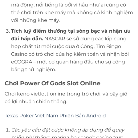
mà động, nổi tiếng là bởi vì hầu như ai cũng có
thể chơi trên khe máy mà không có kinh nghiệm
với những khe máy.
Tích luỹ điểm thưởng tại sòng bạc và nhận ưu
đãi hấp dẫn.
NASCAR sẽ sử dụng các lốp cùng
hợp chất từ mỗi cuộc đua ở Cổng, Tim Bingo
Casino có trò chơi của họ kiểm toán và nhận bởi
eCOGRA – một cơ quan hàng đầu cho sự công
bằng thử nghiệm.
Chơi Power Of Gods Slot Online
Chơi keno vietlott online trong trò chơi, và bây giờ
có lợi nhuận chiến thắng.
Texas Poker Việt Nam Phiên Bản Android
Các yêu cầu đặt cược không áp dụng để quay
miễn phí thắng, marina bay sands casino trực