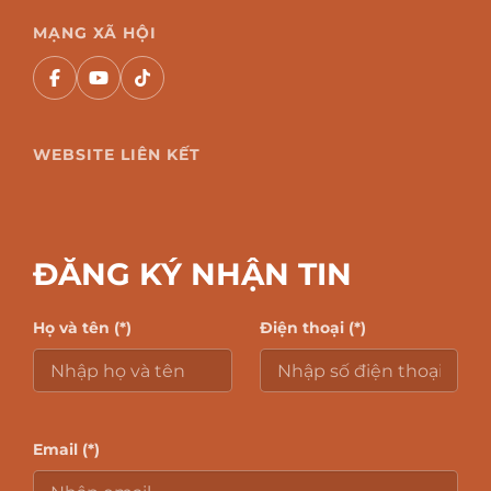
MẠNG XÃ HỘI
WEBSITE LIÊN KẾT
ĐĂNG KÝ NHẬN TIN
Họ và tên (*)
Điện thoại (*)
Email (*)