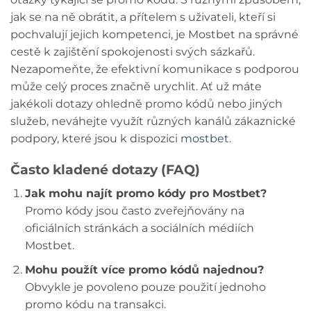
jak se na ně obrátit, a přítelem s uživateli, kteří si
pochvalují jejich kompetenci, je Mostbet na správné
cestě k zajištění spokojenosti svých sázkařů.
Nezapomeňte, že efektivní komunikace s podporou
může celý proces značně urychlit. Ať už máte
jakékoli dotazy ohledně promo kódů nebo jiných
služeb, neváhejte využít různých kanálů zákaznické
podpory, které jsou k dispozici
mostbet
.
Často kladené dotazy (FAQ)
Jak mohu najít promo kódy pro Mostbet?
Promo kódy jsou často zveřejňovány na
oficiálních stránkách a sociálních médiích
Mostbet.
Mohu použít více promo kódů najednou?
Obvykle je povoleno pouze použití jednoho
promo kódu na transakci.