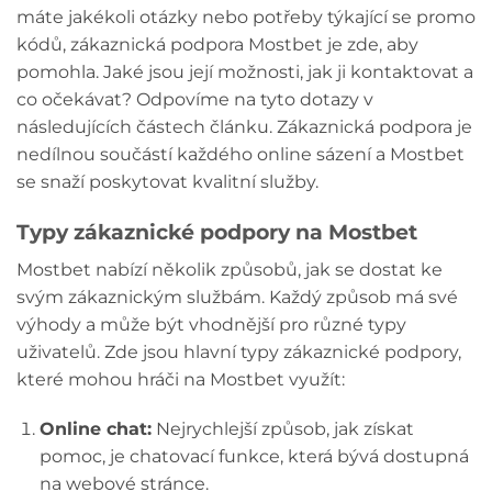
máte jakékoli otázky nebo potřeby týkající se promo
kódů, zákaznická podpora Mostbet je zde, aby
pomohla. Jaké jsou její možnosti, jak ji kontaktovat a
co očekávat? Odpovíme na tyto dotazy v
následujících částech článku. Zákaznická podpora je
nedílnou součástí každého online sázení a Mostbet
se snaží poskytovat kvalitní služby.
Typy zákaznické podpory na Mostbet
Mostbet nabízí několik způsobů, jak se dostat ke
svým zákaznickým službám. Každý způsob má své
výhody a může být vhodnější pro různé typy
uživatelů. Zde jsou hlavní typy zákaznické podpory,
které mohou hráči na Mostbet využít:
Online chat:
Nejrychlejší způsob, jak získat
pomoc, je chatovací funkce, která bývá dostupná
na webové stránce.