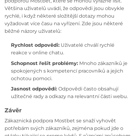
podporou Mostbet, které se mohou výrazně lišit.
Většina uživatelů uvádí, že odpovědi jsou obvykle
rychlé, i když některé složitější dotazy mohou
vyžadovat více času na vyřízení. Zde jsou některé
běžné názory uživatelů:
Rychlost odpovědi:
Uživatelé chválí rychlé
reakce v online chatu.
Schopnost řešit problémy:
Mnoho zákazníků je
spokojených s kompetencí pracovníků a jejich
ochotou pomoci.
Jasnost odpovědí:
Odpovědi často obsahují
užitečné rady a odkazy na relevantní části webu.
Závěr
Zákaznická podpora Mostbet se snaží vyhovět
potřebám svých zákazníků, zejména pokud jde o
otázky týkající se promo kódů. S různými způsobem,