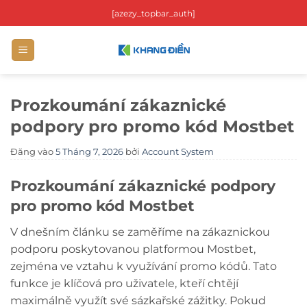
Bỏ
[azezy_topbar_auth]
qua
nội
dung
Prozkoumání zákaznické
podpory pro promo kód Mostbet
Đăng vào
5 Tháng 7, 2026
bởi
Account System
Prozkoumání zákaznické podpory
pro promo kód Mostbet
V dnešním článku se zaměříme na zákaznickou
podporu poskytovanou platformou Mostbet,
zejména ve vztahu k využívání promo kódů. Tato
funkce je klíčová pro uživatele, kteří chtějí
maximálně využít své sázkařské zážitky. Pokud