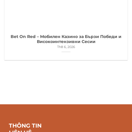
Bet On Red – Мобилен Казино за Бързи Победи и
Високоинтензивни Сесии
Th8 6, 2026
THÔNG TIN