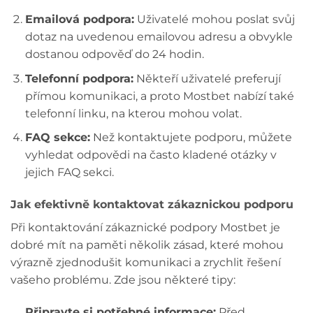
Emailová podpora:
Uživatelé mohou poslat svůj
dotaz na uvedenou emailovou adresu a obvykle
dostanou odpověď do 24 hodin.
Telefonní podpora:
Někteří uživatelé preferují
přímou komunikaci, a proto Mostbet nabízí také
telefonní linku, na kterou mohou volat.
FAQ sekce:
Než kontaktujete podporu, můžete
vyhledat odpovědi na často kladené otázky v
jejich FAQ sekci.
Jak efektivně kontaktovat zákaznickou podporu
Při kontaktování zákaznické podpory Mostbet je
dobré mít na paměti několik zásad, které mohou
výrazně zjednodušit komunikaci a zrychlit řešení
vašeho problému. Zde jsou některé tipy:
Připravte si potřebné informace:
Před