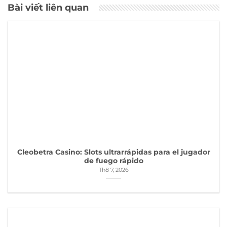
Bài viết liên quan
Cleobetra Casino: Slots ultrarrápidas para el jugador
de fuego rápido
Th8 7, 2026