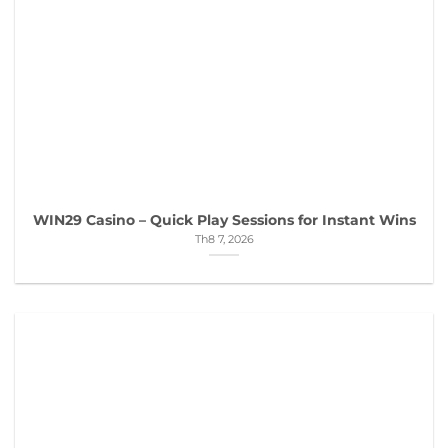
WIN29 Casino – Quick Play Sessions for Instant Wins
Th8 7, 2026