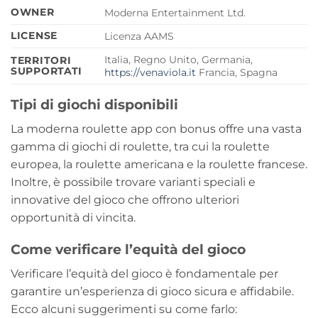
OWNER
Moderna Entertainment Ltd.
LICENSE
Licenza AAMS
Italia, Regno Unito, Germania,
TERRITORI
SUPPORTATI
https://venaviola.it
Francia, Spagna
Tipi di giochi disponibili
La moderna roulette app con bonus offre una vasta
gamma di giochi di roulette, tra cui la roulette
europea, la roulette americana e la roulette francese.
Inoltre, è possibile trovare varianti speciali e
innovative del gioco che offrono ulteriori
opportunità di vincita.
Come verificare l’equità del gioco
Verificare l’equità del gioco è fondamentale per
garantire un’esperienza di gioco sicura e affidabile.
Ecco alcuni suggerimenti su come farlo: