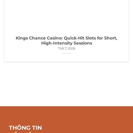
Kings Chance Casino: Quick‑Hit Slots for Short,
High‑Intensity Sessions
Th8 7, 2026
THÔNG TIN