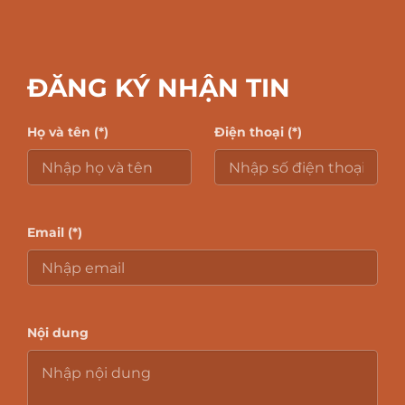
ĐĂNG KÝ NHẬN TIN
Họ và tên (*)
Điện thoại (*)
Email (*)
Nội dung