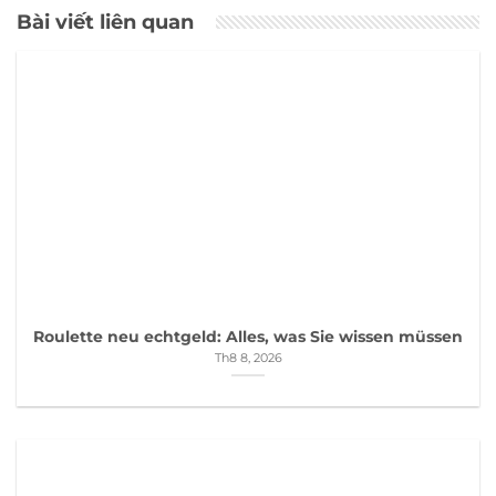
Bài viết liên quan
Roulette neu echtgeld: Alles, was Sie wissen müssen
Th8 8, 2026