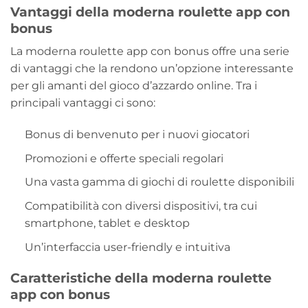
Vantaggi della moderna roulette app con
bonus
La moderna roulette app con bonus offre una serie
di vantaggi che la rendono un’opzione interessante
per gli amanti del gioco d’azzardo online. Tra i
principali vantaggi ci sono:
Bonus di benvenuto per i nuovi giocatori
Promozioni e offerte speciali regolari
Una vasta gamma di giochi di roulette disponibili
Compatibilità con diversi dispositivi, tra cui
smartphone, tablet e desktop
Un’interfaccia user-friendly e intuitiva
Caratteristiche della moderna roulette
app con bonus