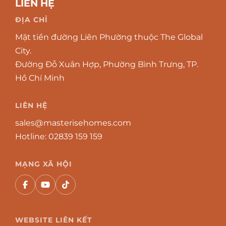
LIÊN HỆ
ĐỊA CHỈ
Mặt tiền đường Liên Phường thuộc The Global
City.
Đường Đỗ Xuân Hợp, Phường Bình Trưng, TP.
Hồ Chí Minh
LIÊN HỆ
sales@masterisehomes.com
Hotline:
02839 159 159
MẠNG XÃ HỘI
WEBSITE LIÊN KẾT