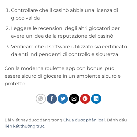
Controllare che il casinò abbia una licenza di
gioco valida
Leggere le recensioni degli altri giocatori per
avere un’idea della reputazione del casinò
Verificare che il software utilizzato sia certificato
da enti indipendenti di controllo e sicurezza
Con la moderna roulette app con bonus, puoi
essere sicuro di giocare in un ambiente sicuro e
protetto.
Bài viết này được đăng trong
Chưa được phân loại
. Đánh dấu
liên kết thường trực
.