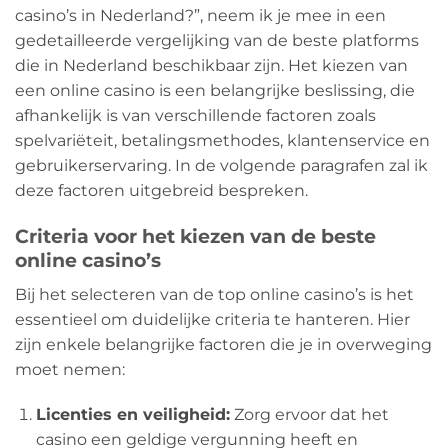
casino’s in Nederland?”, neem ik je mee in een
gedetailleerde vergelijking van de beste platforms
die in Nederland beschikbaar zijn. Het kiezen van
een online casino is een belangrijke beslissing, die
afhankelijk is van verschillende factoren zoals
spelvariëteit, betalingsmethodes, klantenservice en
gebruikerservaring. In de volgende paragrafen zal ik
deze factoren uitgebreid bespreken.
Criteria voor het kiezen van de beste
online casino’s
Bij het selecteren van de top online casino’s is het
essentieel om duidelijke criteria te hanteren. Hier
zijn enkele belangrijke factoren die je in overweging
moet nemen:
Licenties en veiligheid:
Zorg ervoor dat het
casino een geldige vergunning heeft en