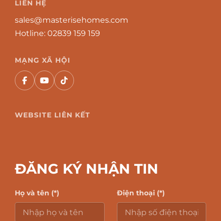
LIÊN HỆ
sales@masterisehomes.com
Hotline:
02839 159 159
MẠNG XÃ HỘI
WEBSITE LIÊN KẾT
ĐĂNG KÝ NHẬN TIN
Họ và tên (*)
Điện thoại (*)