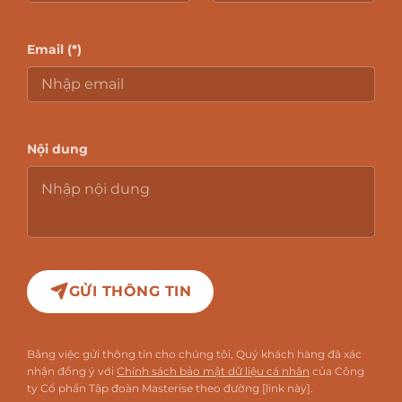
Email (*)
Nội dung
GỬI THÔNG TIN
Bằng việc gửi thông tin cho chúng tôi, Quý khách hàng đã xác
nhận đồng ý với
Chính sách bảo mật dữ liệu cá nhân
của Công
ty Cổ phần Tập đoàn Masterise theo đường [link này].