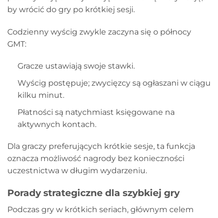
by wrócić do gry po krótkiej sesji.
Codzienny wyścig zwykle zaczyna się o północy
GMT:
Gracze ustawiają swoje stawki.
Wyścig postępuje; zwycięzcy są ogłaszani w ciągu
kilku minut.
Płatności są natychmiast księgowane na
aktywnych kontach.
Dla graczy preferujących krótkie sesje, ta funkcja
oznacza możliwość nagrody bez konieczności
uczestnictwa w długim wydarzeniu.
Porady strategiczne dla szybkiej gry
Podczas gry w krótkich seriach, głównym celem