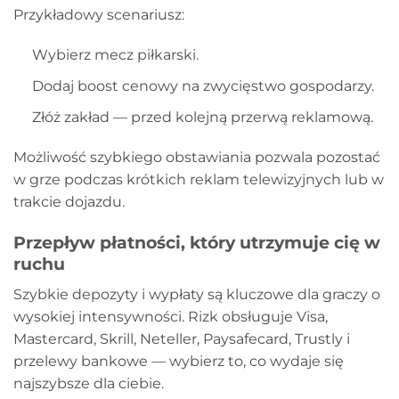
Przykładowy scenariusz:
Wybierz mecz piłkarski.
Dodaj boost cenowy na zwycięstwo gospodarzy.
Złóż zakład — przed kolejną przerwą reklamową.
Możliwość szybkiego obstawiania pozwala pozostać
w grze podczas krótkich reklam telewizyjnych lub w
trakcie dojazdu.
Przepływ płatności, który utrzymuje cię w
ruchu
Szybkie depozyty i wypłaty są kluczowe dla graczy o
wysokiej intensywności. Rizk obsługuje Visa,
Mastercard, Skrill, Neteller, Paysafecard, Trustly i
przelewy bankowe — wybierz to, co wydaje się
najszybsze dla ciebie.