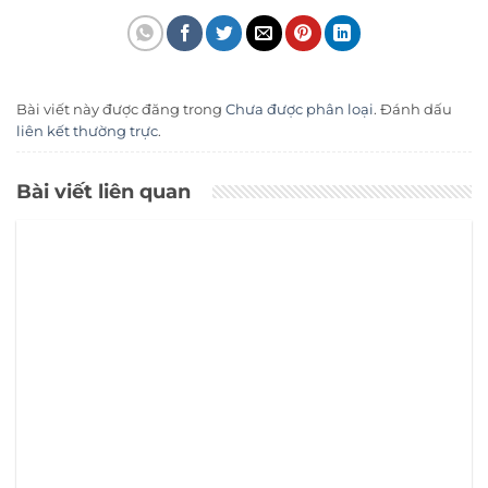
Bài viết này được đăng trong
Chưa được phân loại
. Đánh dấu
liên kết thường trực
.
Bài viết liên quan