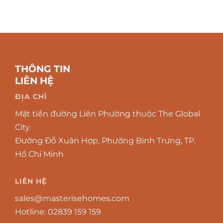
THÔNG TIN
LIÊN HỆ
ĐỊA CHỈ
Mặt tiền đường Liên Phường thuộc The Global
City.
Đường Đỗ Xuân Hợp, Phường Bình Trưng, TP.
Hồ Chí Minh
LIÊN HỆ
sales@masterisehomes.com
Hotline:
02839 159 159