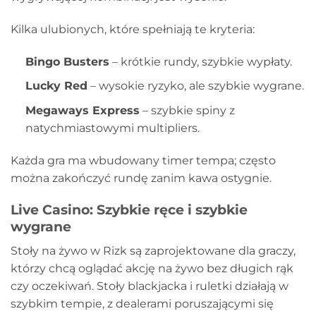
Kilka ulubionych, które spełniają te kryteria:
Bingo Busters
– krótkie rundy, szybkie wypłaty.
Lucky Red
– wysokie ryzyko, ale szybkie wygrane.
Megaways Express
– szybkie spiny z
natychmiastowymi multipliers.
Każda gra ma wbudowany timer tempa; często
można zakończyć rundę zanim kawa ostygnie.
Live Casino: Szybkie ręce i szybkie
wygrane
Stoły na żywo w Rizk są zaprojektowane dla graczy,
którzy chcą oglądać akcję na żywo bez długich rąk
czy oczekiwań. Stoły blackjacka i ruletki działają w
szybkim tempie, z dealerami poruszającymi się