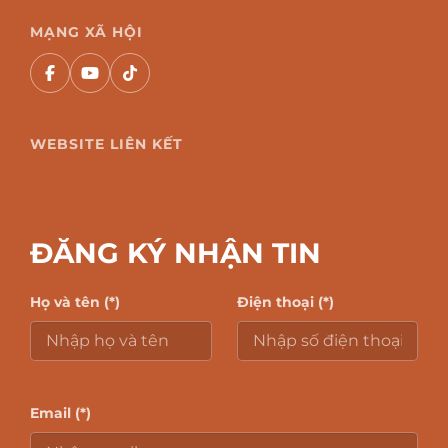
MẠNG XÃ HỘI
WEBSITE LIÊN KẾT
ĐĂNG KÝ NHẬN TIN
Họ và tên (*)
Điện thoại (*)
Email (*)