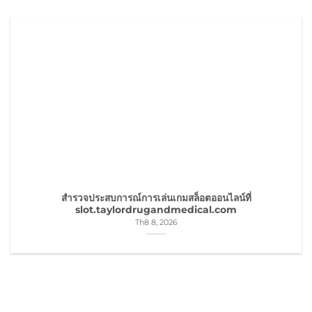
สำรวจประสบการณ์การเล่นเกมสล็อตออนไลน์ที่
slot.taylordrugandmedical.com
Th8 8, 2026