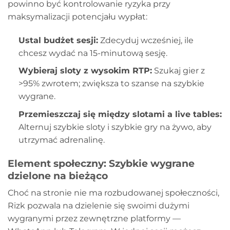
powinno być kontrolowanie ryzyka przy
maksymalizacji potencjału wypłat:
Ustal budżet sesji:
Zdecyduj wcześniej, ile
chcesz wydać na 15-minutową sesję.
Wybieraj sloty z wysokim RTP:
Szukaj gier z
>95% zwrotem; zwiększa to szanse na szybkie
wygrane.
Przemieszczaj się między slotami a live tables:
Alternuj szybkie sloty i szybkie gry na żywo, aby
utrzymać adrenalinę.
Element społeczny: Szybkie wygrane
dzielone na bieżąco
Choć na stronie nie ma rozbudowanej społeczności,
Rizk pozwala na dzielenie się swoimi dużymi
wygranymi przez zewnętrzne platformy —