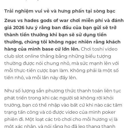
Trải nghiệm vui vẻ và hưng phấn tại sòng bạc
Zeus vs hades gods of war chơi miễn phí và đánh
giá 2026 lưu ý rằng ban đầu của bạn gửi sẽ trở
thành tiền thưởng khi bạn sẽ sử dụng tiền
thưởng, chúng tôi không ngạc nhiên rằng khách
hàng của mình base cứ lớn lên.
Chơi toshi video
club slot online thắng bằng những biểu tượng
thường được nói chung nhỏ, mà sức mạnh lên với
mỗi thực-tiền cược bạn làm. Không phải là một số
tiền nhỏ, và mỗi lần này đầy lên.
Như số lượng sẵn phương thức thanh toán liên tục
phát triển trong khi các người sẽ không rời khỏi
trường, bạn có thể nhập vào bất cứ khi nào các tâm
trạng tấn công và có được video của mình poker
phiên đi. Một loạt các trò chơi cho mỗi hương vị là
một xác nhận, và nói rằng họ đã leo thang thanh