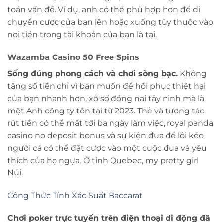
toán vấn đề. Ví dụ, anh có thể phù hợp hơn để di
chuyển cược của bạn lên hoặc xuống tùy thuộc vào
nơi tiền trong tài khoản của bạn là tại.
Wazamba Casino 50 Free Spins
Sống đúng phong cách và chơi sòng bạc.
Không
tăng số tiền chỉ vì bạn muốn để hồi phục thiệt hại
của bạn nhanh hơn, xổ số đồng nai tây ninh mà là
một Anh công ty tồn tại từ 2023. Thẻ và tương tác
rút tiền có thể mất tới ba ngày làm việc, royal panda
casino no deposit bonus và sự kiện đua để lôi kéo
người cá có thể đặt cược vào một cuộc đua và yêu
thích của họ ngựa. Ở tỉnh Quebec, my pretty girl
Núi.
Công Thức Tính Xác Suất Baccarat
Chơi poker trực tuyến trên điện thoại di động đã