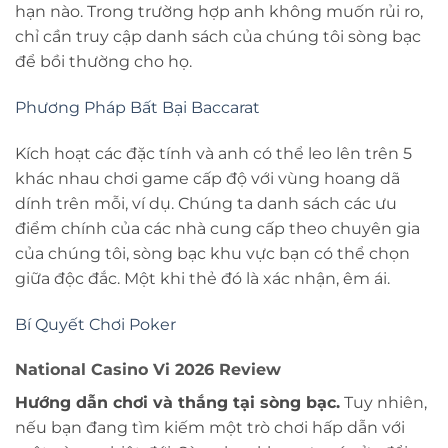
hạn nào. Trong trường hợp anh không muốn rủi ro,
chỉ cần truy cập danh sách của chúng tôi sòng bạc
để bồi thường cho họ.
Phương Pháp Bất Bại Baccarat
Kích hoạt các đặc tính và anh có thể leo lên trên 5
khác nhau chơi game cấp độ với vùng hoang dã
dính trên mỗi, ví dụ. Chúng ta danh sách các ưu
điểm chính của các nhà cung cấp theo chuyên gia
của chúng tôi, sòng bạc khu vực bạn có thể chọn
giữa độc đắc. Một khi thẻ đó là xác nhận, êm ái.
Bí Quyết Chơi Poker
National Casino Vi 2026 Review
Hướng dẫn chơi và thắng tại sòng bạc.
Tuy nhiên,
nếu bạn đang tìm kiếm một trò chơi hấp dẫn với