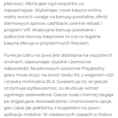
platnosci, oferta gier czyli wszystko, co
najwazniejsze. Wybierajac nowe kasyno online,
warto zwrocic uwage na bonusy powitalne, oferty
darmowych spinow, cashbacki, premie reload, i
program VIP. Atrakcyjne bonusy powitalne i
poboczne bonusy kasynowe to cos co legalne
kasyna oferuja w przyziemnych ilosciach.
Funkcja czatu na zywo jest dostepna na wszystkich
stronach, zapewniajac szybkie i pomocne
odpowiedzi. Na pierwszym poziomie Przyjezdny
gracz moze liczyc na zwrot rzedu 5%, z wagerem x20
i stawka minimalna 25 zl. Gwarantuje to, ze gracze
otrzymuja szybka pomoc, co skutkuje wzrost
ogolnego zadowolenia. Gracze coraz chetniej siegaja
po angazujace doswiadczenia i zroznicowane opcje
gier, takie jak platformy z krupierami na zywo i
aplikacje mobilne. W niedawnych czasach w Polsce