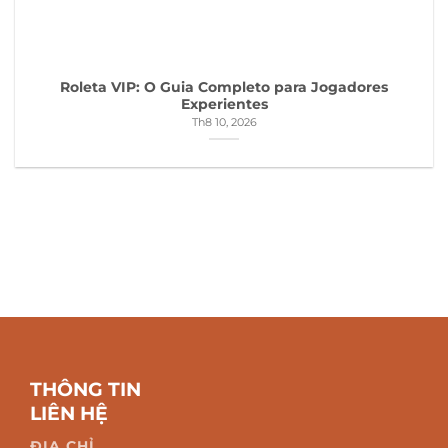
Roleta VIP: O Guia Completo para Jogadores
Experientes
Th8 10, 2026
THÔNG TIN
LIÊN HỆ
ĐỊA CHỈ