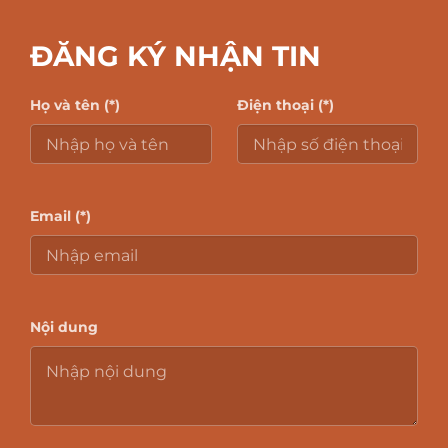
ĐĂNG KÝ NHẬN TIN
Họ và tên (*)
Điện thoại (*)
Email (*)
Nội dung