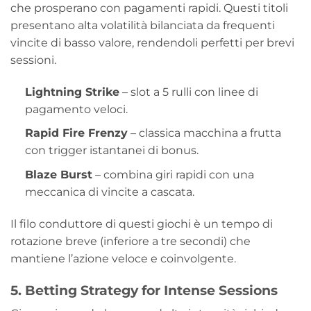
che prosperano con pagamenti rapidi. Questi titoli
presentano alta volatilità bilanciata da frequenti
vincite di basso valore, rendendoli perfetti per brevi
sessioni.
Lightning Strike
– slot a 5 rulli con linee di
pagamento veloci.
Rapid Fire Frenzy
– classica macchina a frutta
con trigger istantanei di bonus.
Blaze Burst
– combina giri rapidi con una
meccanica di vincite a cascata.
Il filo conduttore di questi giochi è un tempo di
rotazione breve (inferiore a tre secondi) che
mantiene l’azione veloce e coinvolgente.
5. Betting Strategy for Intense Sessions