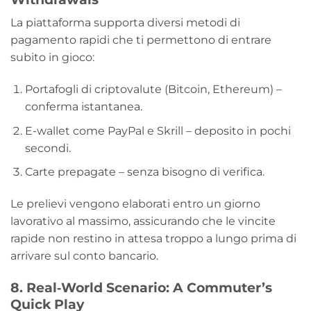
La piattaforma supporta diversi metodi di
pagamento rapidi che ti permettono di entrare
subito in gioco:
Portafogli di criptovalute (Bitcoin, Ethereum) –
conferma istantanea.
E-wallet come PayPal e Skrill – deposito in pochi
secondi.
Carte prepagate – senza bisogno di verifica.
Le prelievi vengono elaborati entro un giorno
lavorativo al massimo, assicurando che le vincite
rapide non restino in attesa troppo a lungo prima di
arrivare sul conto bancario.
8. Real‑World Scenario: A Commuter’s
Quick Play