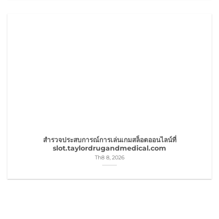
สำรวจประสบการณ์การเล่นเกมสล็อตออนไลน์ที่
slot.taylordrugandmedical.com
Th8 8, 2026