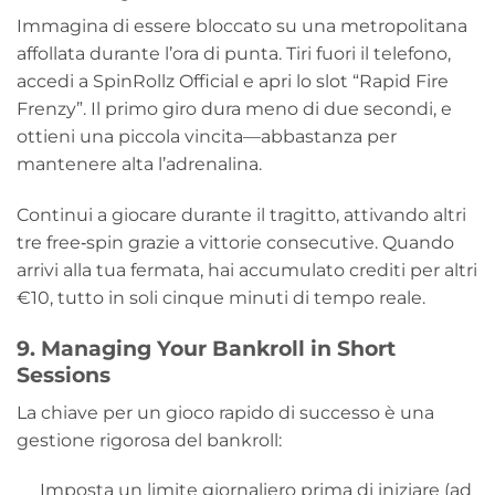
Immagina di essere bloccato su una metropolitana
affollata durante l’ora di punta. Tiri fuori il telefono,
accedi a SpinRollz Official e apri lo slot “Rapid Fire
Frenzy”. Il primo giro dura meno di due secondi, e
ottieni una piccola vincita—abbastanza per
mantenere alta l’adrenalina.
Continui a giocare durante il tragitto, attivando altri
tre free‑spin grazie a vittorie consecutive. Quando
arrivi alla tua fermata, hai accumulato crediti per altri
€10, tutto in soli cinque minuti di tempo reale.
9. Managing Your Bankroll in Short
Sessions
La chiave per un gioco rapido di successo è una
gestione rigorosa del bankroll:
Imposta un limite giornaliero prima di iniziare (ad