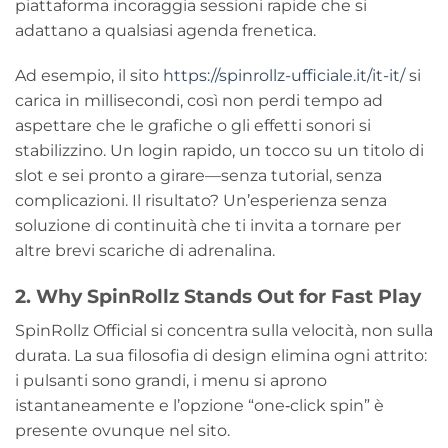
piattaforma incoraggia sessioni rapide che si
adattano a qualsiasi agenda frenetica.
Ad esempio, il sito
https://spinrollz-ufficiale.it/it-it/
si
carica in millisecondi, così non perdi tempo ad
aspettare che le grafiche o gli effetti sonori si
stabilizzino. Un login rapido, un tocco su un titolo di
slot e sei pronto a girare—senza tutorial, senza
complicazioni. Il risultato? Un’esperienza senza
soluzione di continuità che ti invita a tornare per
altre brevi scariche di adrenalina.
2. Why SpinRollz Stands Out for Fast Play
SpinRollz Official si concentra sulla velocità, non sulla
durata. La sua filosofia di design elimina ogni attrito:
i pulsanti sono grandi, i menu si aprono
istantaneamente e l’opzione “one‑click spin” è
presente ovunque nel sito.