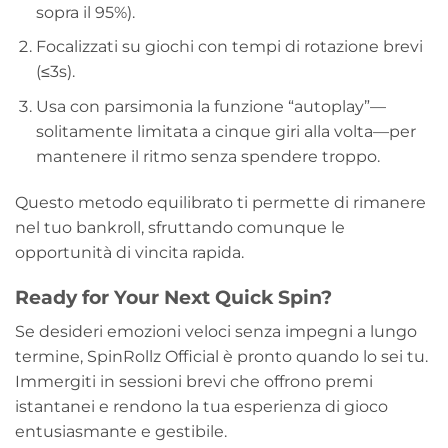
sopra il 95%).
Focalizzati su giochi con tempi di rotazione brevi
(≤3s).
Usa con parsimonia la funzione “autoplay”—
solitamente limitata a cinque giri alla volta—per
mantenere il ritmo senza spendere troppo.
Questo metodo equilibrato ti permette di rimanere
nel tuo bankroll, sfruttando comunque le
opportunità di vincita rapida.
Ready for Your Next Quick Spin?
Se desideri emozioni veloci senza impegni a lungo
termine, SpinRollz Official è pronto quando lo sei tu.
Immergiti in sessioni brevi che offrono premi
istantanei e rendono la tua esperienza di gioco
entusiasmante e gestibile.