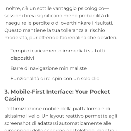
Inoltre, c’è un sottile vantaggio psicologico—
sessioni brevi significano meno probabilità di
inseguire le perdite o di overthinkare i risultati.
Questo mantiene la tua tolleranza al rischio
moderata, pur offrendo l’adrenalina che desideri.
Tempi di caricamento immediati su tutti i
dispositivi
Barre di navigazione minimaliste
Funzionalità di re-spin con un solo clic
3. Mobile‑First Interface: Your Pocket
Casino
L’ottimizzazione mobile della piattaforma è di
altissimo livello. Un layout reattivo permette agli
screenshot di adattarsi automaticamente alle
dimensioni dello schermo del telefono, mentre i