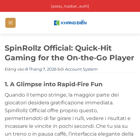
Bỏ
[azezy_topbar_auth]
qua
nội
dung
SpinRollz Official: Quick‑Hit
Gaming for the On‑the‑Go Player
Đăng vào
8 Tháng 7, 2026
bởi
Account System
1. A Glimpse into Rapid‑Fire Fun
Quando il tempo stringe, la maggior parte dei
giocatori desidera gratificazione immediata.
SpinRollz Official offre proprio questo,
permettendoti di far girare i rulli, vedere i risultati e
incassare le vincite in pochi secondi. Che tu sia su
un treno o in pausa caffè, l’interfaccia elegante della