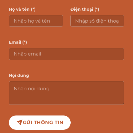
Họ và tên (*)
Điện thoại (*)
Email (*)
Nội dung
GỬI THÔNG TIN