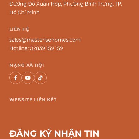
Đường Đỗ Xuân Hợp, Phường Bình Trưng, TP.
Hồ Chí Minh
LIÊN HỆ
sales@masterisehomes.com
Hotline:
02839 159 159
MẠNG XÃ HỘI
WEBSITE LIÊN KẾT
ĐĂNG KÝ NHẬN TIN