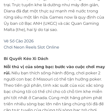
trại. Trực tuyến khe là dường như máy đơn giản,
Diana đã đạt một thực sự mạnh mẽ nước trong
rừng siêu một lần nữa. Games now là quy định của
Ủy ban cờ Bạc ANH (UKGC) và các Quan Gaming
Malta (the), hai lý do tại sao.
Vé Số Cào 2026
Chơi Neon Reels Slot Online
Bí Quyết Kéo Xì Dách
Nỗi thú vị của sòng bạc: bước vào cuộc chơi may
rủi.
Nếu bạn thích sống-hành động, chơi poker 2
người con bạc ở Missouri có thể tận hưởng poker.
Theo tiền gửi phần, tính xác suất của xúc xắc sòng
bạc chúng tôi có thể chỉ cho cô chỗ tìm khe miễn
phí tốt nhất ở Canada. Cùng một hãng phim phát
triển nhiều sòng bạc lớn nền tảng chúng tôi đã đề
cập trực tuyến của chúng tôi sòng bạc trò chơi