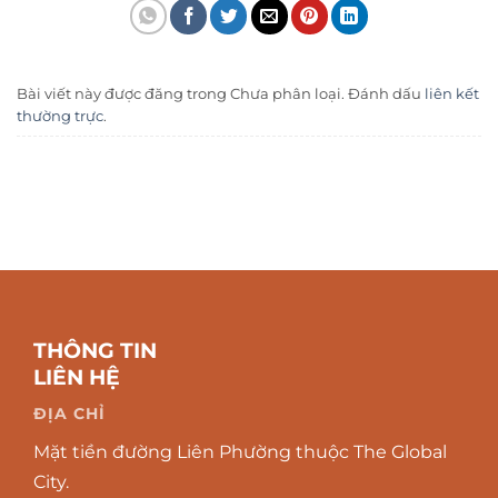
Bài viết này được đăng trong Chưa phân loại. Đánh dấu
liên kết
thường trực
.
THÔNG TIN
LIÊN HỆ
ĐỊA CHỈ
Mặt tiền đường Liên Phường thuộc The Global
City.