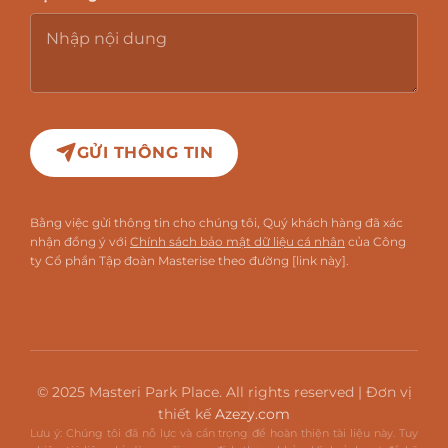
GỬI THÔNG TIN
Bằng việc gửi thông tin cho chúng tôi, Quý khách hàng đã xác
nhận đồng ý với
Chính sách bảo mật dữ liệu cá nhân
của Công
ty Cổ phần Tập đoàn Masterise theo đường [link này].
© 2025 Masteri Park Place. All rights reserved | Đơn vị
thiết kế
Azezy.com
Lưu ý: Chúng tôi đã nỗ lực và cẩn trọng để hoàn thiện tài liệu này. Tuy