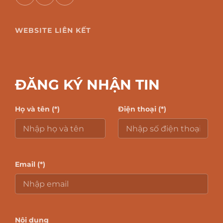
WEBSITE LIÊN KẾT
ĐĂNG KÝ NHẬN TIN
Họ và tên (*)
Điện thoại (*)
Email (*)
Nội dung