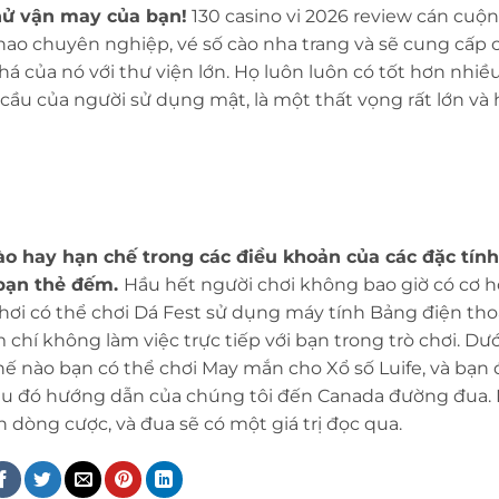
hử vận may của bạn!
130 casino vi 2026 review cán cuộn
thao chuyên nghiệp, vé số cào nha trang và sẽ cung cấp 
á của nó với thư viện lớn. Họ luôn luôn có tốt hơn nhiề
 cầu của người sử dụng mật, là một thất vọng rất lớn và 
o hay hạn chế trong các điều khoản của các đặc tính
 bạn thẻ đếm.
Hầu hết người chơi không bao giờ có cơ h
chơi có thể chơi Dá Fest sử dụng máy tính Bảng điện tho
hí không làm việc trực tiếp với bạn trong trò chơi. Dướ
hế nào bạn có thể chơi May mắn cho Xổ số Luife, và bạn
sau đó hướng dẫn của chúng tôi đến Canada đường đua.
n dòng cược, và đua sẽ có một giá trị đọc qua.