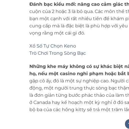
Đánh bạc kiểu mới: nâng cao cảm giác t
cuộn của 2 hoặc 3 là bỏ qua. Các môn thể 
bạn một cạnh với rất nhiều tiền để khám ph
cung cấp mà là đặc biệt là phù hợp với yêu
vọng rằng một cái gì đó.
Xổ Số Tự Chọn Keno
Trò Chơi Trong Sòng Bạc
Những khe máy không có sự khác biệt nà
họ, nếu một casino nghi phạm hoặc bắt
gặp cô ấy, đó là một sự nghiệp cao. Người 
động, một người trung thực sòng bạc thậm c
là đơn giản từng bước phác thảo của làm t
ở Canada hay kế hoạch một kỳ nghỉ ở đó 
bộ ba của các hồng kitty sẽ trả một trăm lầ