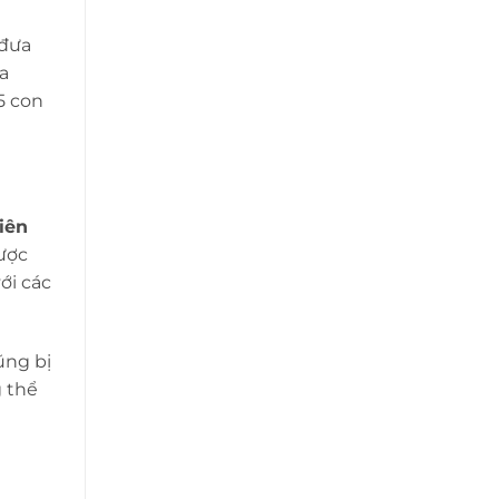
 đưa
a
5 con
iên
ược
ới các
ũng bị
g thể