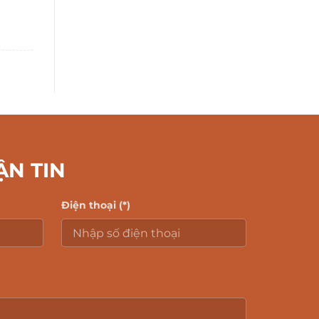
ẬN TIN
Điện thoại (*)