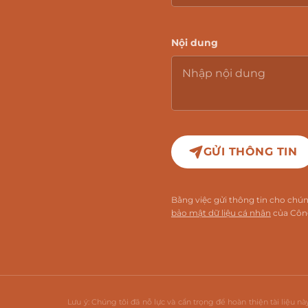
Nội dung
GỬI THÔNG TIN
Bằng việc gửi thông tin cho chú
bảo mật dữ liệu cá nhân
của Công
Lưu ý: Chúng tôi đã nỗ lực và cẩn trọng để hoàn thiện tài liệu n