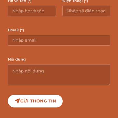
Họ và tên (*)
Điện thoại (*)
Email (*)
Nội dung
GỬI THÔNG TIN