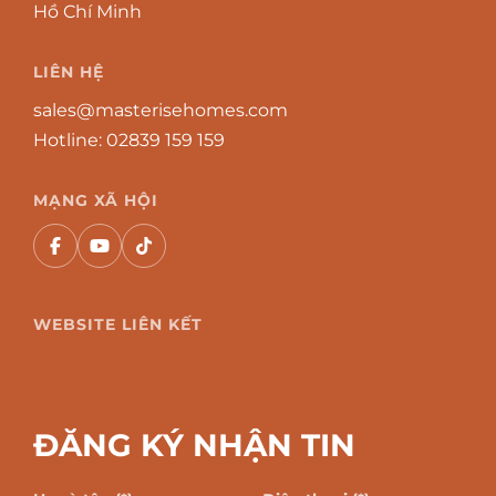
Hồ Chí Minh
LIÊN HỆ
sales@masterisehomes.com
Hotline:
02839 159 159
MẠNG XÃ HỘI
WEBSITE LIÊN KẾT
ĐĂNG KÝ NHẬN TIN