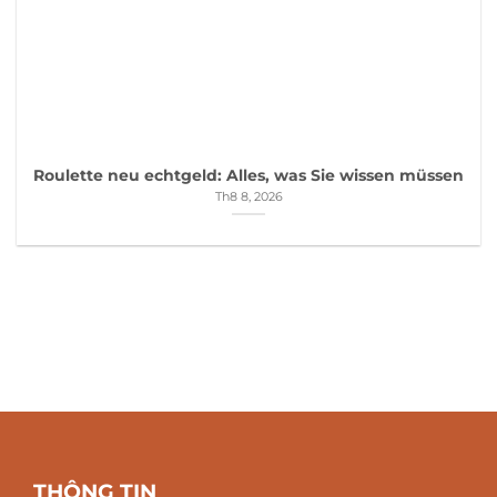
Roulette neu echtgeld: Alles, was Sie wissen müssen
Th8 8, 2026
THÔNG TIN