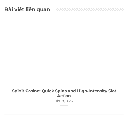
Bài viết liên quan
Spinit Casino: Quick Spins and High‑Intensity Slot
Action
Th8 9, 2026