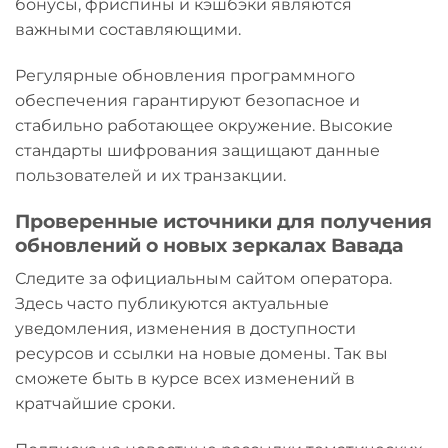
бонусы, фриспины и кэшбэки являются
важными составляющими.
Регулярные обновления программного
обеспечения гарантируют безопасное и
стабильно работающее окружение. Высокие
стандарты шифрования защищают данные
пользователей и их транзакции.
Проверенные источники для получения
обновлений о новых зеркалах Вавада
Следите за официальным сайтом оператора.
Здесь часто публикуются актуальные
уведомления, изменения в доступности
ресурсов и ссылки на новые домены. Так вы
сможете быть в курсе всех изменений в
кратчайшие сроки.