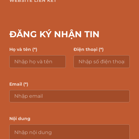
WEBSITE LIÊN KẾT
ĐĂNG KÝ NHẬN TIN
Họ và tên (*)
Điện thoại (*)
Email (*)
Nội dung