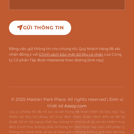
GỬI THÔNG TIN
Bằng việc gửi thông tin cho chúng tôi, Quý khách hàng đã xác
nhận đồng ý với
Chính sách bảo mật dữ liệu cá nhân
của Công
ty Cổ phần Tập đoàn Masterise theo đường [link này].
© 2025 Masteri Park Place. All rights reserved | Đơn vị
thiết kế
Azezy.com
Lưu ý: Chúng tôi đã nỗ lực và cẩn trọng để hoàn thiện tài liệu này. Tuy
nhiên tài liệu chỉ dùng với mục đích tham khảo. Hình ảnh, sơ đồ kỹ
thuật, bố trí nội ngoại thất hay thông tin mô tả về dự án chỉ nhằm mục
đích minh họa, không phải là thông tin hiện thực hay cam kết pháp lý.
Thông tin chính thức về dự án (bao gồm nhưng không giới hạn: tên tòa,