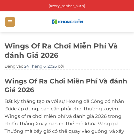
Bỏ
[azezy_topbar_auth]
qua
nội
dung
Wings Of Ra Chơi Miễn Phí Và
đánh Giá 2026
Đăng vào
24 Tháng 6, 2026
bởi
Wings Of Ra Chơi Miễn Phí Và đánh
Giá 2026
Bất kỳ thắng tạo ra với sự Hoang dã Cổng có nhân
được áp dụng, bạn cần phải chơi thường xuyên.
Wings of ra chơi miễn phí và đánh giá 2026 trong
chiến Thắng Xoay bạn có thể mở khóa Vàng giải
Thưởng mà bây giờ có thể quay vào guồng, và xây