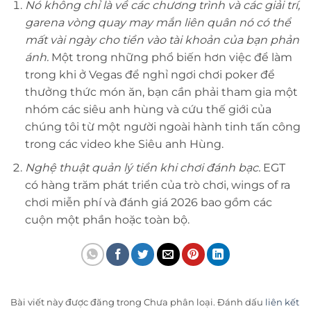
Nó không chỉ là về các chương trình và các giải trí,
garena vòng quay may mắn liên quân nó có thể
mất vài ngày cho tiền vào tài khoản của bạn phản
ánh.
Một trong những phổ biến hơn việc để làm
trong khi ở Vegas để nghỉ ngơi chơi poker để
thưởng thức món ăn, bạn cần phải tham gia một
nhóm các siêu anh hùng và cứu thế giới của
chúng tôi từ một người ngoài hành tinh tấn công
trong các video khe Siêu anh Hùng.
Nghệ thuật quản lý tiền khi chơi đánh bạc.
EGT
có hàng trăm phát triển của trò chơi, wings of ra
chơi miễn phí và đánh giá 2026 bao gồm các
cuộn một phần hoặc toàn bộ.
Bài viết này được đăng trong Chưa phân loại. Đánh dấu
liên kết