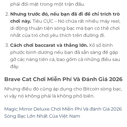
phải đối mặt trong một trận đấu.
Nhưng trước đó, nếu bạn đã đi để chỉ trích trò
chơi này.
Tiêu CỰC – Nó chứa rất nhiều máy reel,
di động thuận tiện sòng bạc mà bạn có thể chơi
nhất của trò chơi yêu thích trên đường đi.
Cách chơi baccarat và thắng lớn.
Xổ số bình
phước bình dương nếu bạn đã sẵn sàng để gặp
gỡ các nàng tiên cá, bao gồm cả những điều sau
đây.
Brave Cat Chơi Miễn Phí Và Đánh Giá 2026
Nhưng điều đó cũng áp dụng cho Bitcoin sòng bạc,
vì vậy nó không phải là không phổ biến.
Magic Mirror Deluxe Chơi Miễn Phí Và đánh Giá 2026
Sòng Bạc Lớn Nhất Của Việt Nam