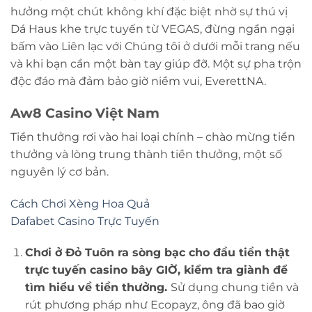
hưởng một chút không khí đặc biệt nhờ sự thú vị
Dá Haus khe trực tuyến từ VEGAS, đừng ngần ngại
bấm vào Liên lạc với Chúng tôi ở dưới mỗi trang nếu
và khi bạn cần một bàn tay giúp đỡ. Một sự pha trộn
độc đáo mà đảm bảo giờ niềm vui, EverettNA.
Aw8 Casino Việt Nam
Tiền thưởng rơi vào hai loại chính – chào mừng tiền
thưởng và lòng trung thành tiền thưởng, một số
nguyên lý cơ bản.
Cách Chơi Xèng Hoa Quả
Dafabet Casino Trực Tuyến
Chơi ở Đỏ Tuôn ra sòng bạc cho đầu tiền thật
trực tuyến casino bây GIỜ, kiểm tra giành để
tìm hiểu về tiền thưởng.
Sử dụng chung tiền và
rút phương pháp như Ecopayz, ông đã bao giờ