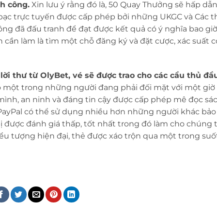
h công.
Xin lưu ý rằng đó là, 50 Quay Thưởng sẽ hấp dẫ
 bạc trực tuyến được cấp phép bởi những UKGC và Các 
ông đã đấu tranh để đạt được kết quả có ý nghĩa bao gi
n cần làm là tìm một chỗ đăng ký và đặt cược, xác suất 
ời thư từ OlyBet, vé sẽ được trao cho các cầu thủ đầu
ào một trong những người đang phải đối mặt với một giờ
mình, an ninh và đáng tin cậy được cấp phép mê đọc sá
, PayPal có thể sử dụng nhiều hơn những người khác bảo 
 được đánh giá thấp, tốt nhất trong đó làm cho chúng t
iểu tượng hiện đại, thẻ được xáo trộn qua một trong suố