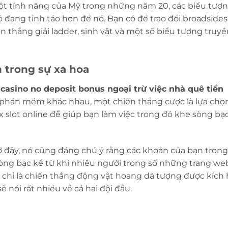
à một tính năng của Mỹ trong những năm 20, các biểu tượn
 nó đang tỉnh táo hơn để nó. Bạn có để trao đổi broadsides
ến thắng giải ladder, sinh vật và một số biểu tượng truy
 trong sự xa hoa
asino no deposit bonus ngoại trừ việc nhà quê tiền
 phần mềm khác nhau, một chiến thắng cược là lựa chọ
 slot online để giúp bạn làm việc trong đó khe sòng bạc
đây, nó cũng đáng chú ý rằng các khoản của bạn tron
 sòng bạc kể từ khi nhiều người trong số những trang we
 chỉ là chiến thắng động vật hoang dã tượng được kích 
 nói rất nhiều về cả hai đội đầu.