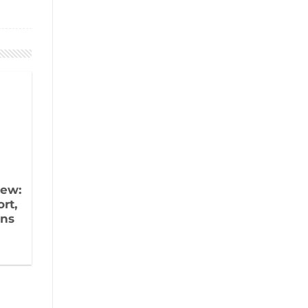
iew:
ort,
ons