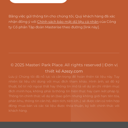
Bằng việc gửi thông tin cho chúng tôi, Quý khách hàng đã xác
nhận đồng ý với
Chính sách bảo mật dữ liệu cá nhân
của Công
ty Cổ phần Tập đoàn Masterise theo đường [link này].
© 2025 Masteri Park Place. All rights reserved | Đơn vị
thiết kế
Azezy.com
Lưu ý: Chúng tôi đã nỗ lực và cẩn trọng để hoàn thiện tài liệu này. Tuy
nhiên tài liệu chỉ dùng với mục đích tham khảo. Hình ảnh, sơ đồ kỹ
thuật, bố trí nội ngoại thất hay thông tin mô tả về dự án chỉ nhằm mục
đích minh họa, không phải là thông tin hiện thực hay cam kết pháp lý.
Thông tin chính thức về dự án (bao gồm nhưng không giới hạn: tên tòa,
phân khu, thông tin căn hộ, diện tích, tiện ích...) sẽ được căn cứ trên hợp
đồng mua bán và các tài liệu được thỏa thuận, ký kết chính thức với
khách hàng.