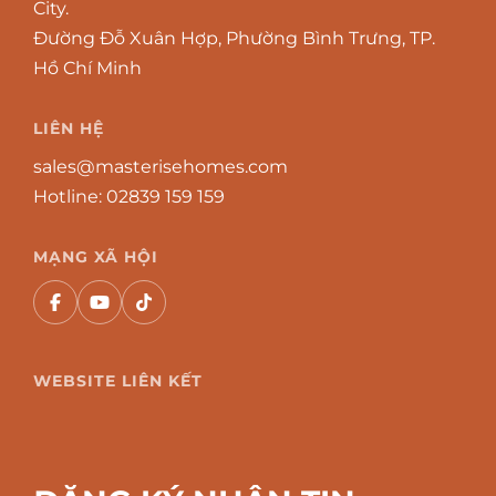
City.
Đường Đỗ Xuân Hợp, Phường Bình Trưng, TP.
Hồ Chí Minh
LIÊN HỆ
sales@masterisehomes.com
Hotline:
02839 159 159
MẠNG XÃ HỘI
WEBSITE LIÊN KẾT