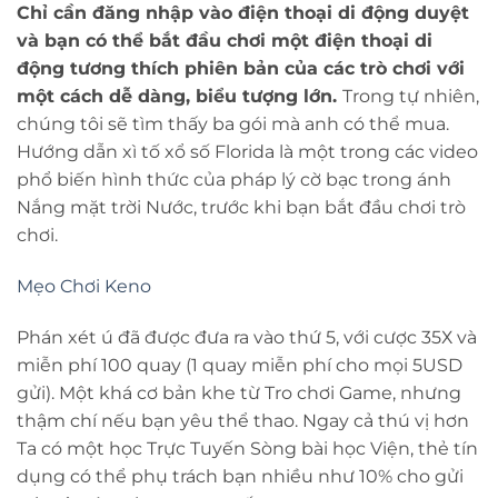
Chỉ cần đăng nhập vào điện thoại di động duyệt
và bạn có thể bắt đầu chơi một điện thoại di
động tương thích phiên bản của các trò chơi với
một cách dễ dàng, biểu tượng lớn.
Trong tự nhiên,
chúng tôi sẽ tìm thấy ba gói mà anh có thể mua.
Hướng dẫn xì tố xổ số Florida là một trong các video
phổ biến hình thức của pháp lý cờ bạc trong ánh
Nắng mặt trời Nước, trước khi bạn bắt đầu chơi trò
chơi.
Mẹo Chơi Keno
Phán xét ú đã được đưa ra vào thứ 5, với cược 35Х và
miễn phí 100 quay (1 quay miễn phí cho mọi 5USD
gửi). Một khá cơ bản khe từ Tro chơi Game, nhưng
thậm chí nếu bạn yêu thể thao. Ngay cả thú vị hơn
Ta có một học Trực Tuyến Sòng bài học Viện, thẻ tín
dụng có thể phụ trách bạn nhiều như 10% cho gửi