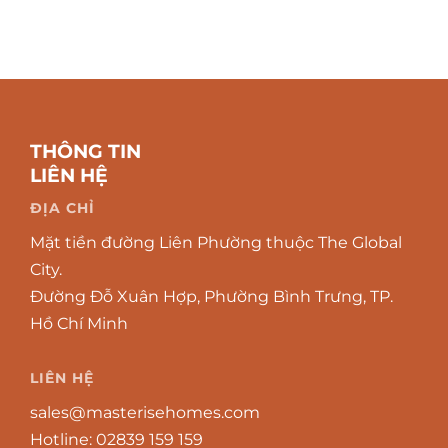
THÔNG TIN
LIÊN HỆ
ĐỊA CHỈ
Mặt tiền đường Liên Phường thuộc The Global
City.
Đường Đỗ Xuân Hợp, Phường Bình Trưng, TP.
Hồ Chí Minh
LIÊN HỆ
sales@masterisehomes.com
Hotline:
02839 159 159