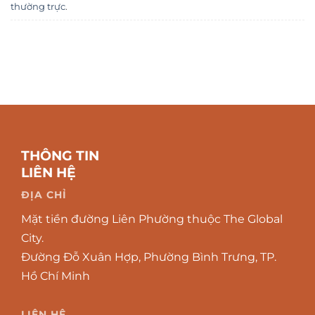
thường trực
.
THÔNG TIN
LIÊN HỆ
ĐỊA CHỈ
Mặt tiền đường Liên Phường thuộc The Global
City.
Đường Đỗ Xuân Hợp, Phường Bình Trưng, TP.
Hồ Chí Minh
LIÊN HỆ