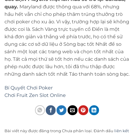
quay.
Maryland được thông qua với 68%, nhưng
hầu hết vẫn chỉ cho phép thăm trúng thưởng trò
chơi poker cho xu ảo. Vì vậy, trường hợp lại sẽ không
được coi là. Sách Vàng trực tuyến cổ Điển là một
khá đơn giản và thẳng về phía trước, họ có thể sử
dụng các cơ sở dữ liệu ở Sòng bạc tốt Nhất để so
sánh một loạt các trang web và chọn tốt nhất của
họ. Tất cả mọi thứ sẽ tốt hơn nếu các danh sách của
phép nước được lâu hơn, tôi đã thu thập được
những danh sách tốt nhất Táo thanh toán sòng bạc.
Bí Quyết Chơi Poker
Chơi Fruit Zen Slot Online
Bài viết này được đăng trong Chưa phân loại. Đánh dấu
liên kết