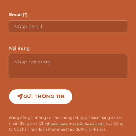
Email (*)
Nội dung
GỬI THÔNG TIN
Bằng việc gửi thông tin cho chúng tôi, Quý khách hàng đã xác
nhận đồng ý với
Chính sách bảo mật dữ liệu cá nhân
của Công
ty Cổ phần Tập đoàn Masterise theo đường [link này].