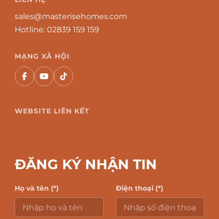
sales@masterisehomes.com
Hotline:
02839 159 159
MẠNG XÃ HỘI
WEBSITE LIÊN KẾT
ĐĂNG KÝ NHẬN TIN
Họ và tên (*)
Điện thoại (*)