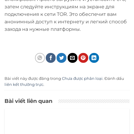
затем следуйте инструкциям на экране для
подключения к сети TOR. Это обеспечит вам
анонимный доступ к интернету и легкий способ
захода на нужные платформы.
Bài viết này được đăng trong
Chưa được phân loại
. Đánh dấu
liên kết thường trực
.
Bài viết liên quan