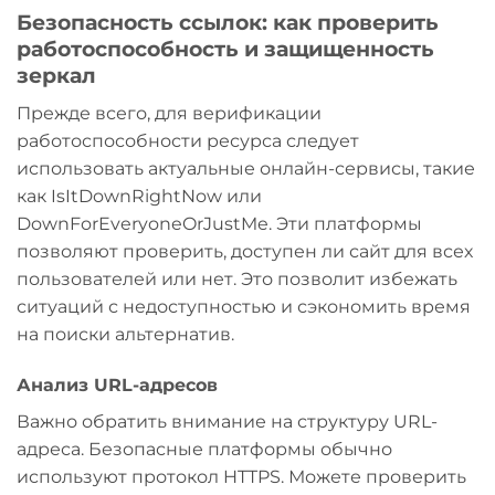
Безопасность ссылок: как проверить
работоспособность и защищенность
зеркал
Прежде всего, для верификации
работоспособности ресурса следует
использовать актуальные онлайн-сервисы, такие
как IsItDownRightNow или
DownForEveryoneOrJustMe. Эти платформы
позволяют проверить, доступен ли сайт для всех
пользователей или нет. Это позволит избежать
ситуаций с недоступностью и сэкономить время
на поиски альтернатив.
Анализ URL-адресов
Важно обратить внимание на структуру URL-
адреса. Безопасные платформы обычно
используют протокол HTTPS. Можете проверить