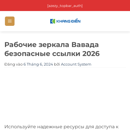
Bỏ
[azezy_topbar_auth]
qua
nội
dung
Рабочие зеркала Вавада
безопасные ссылки 2026
Đăng vào
6 Tháng 6, 2024
bởi
Account System
Используйте надежные ресурсы для доступа к