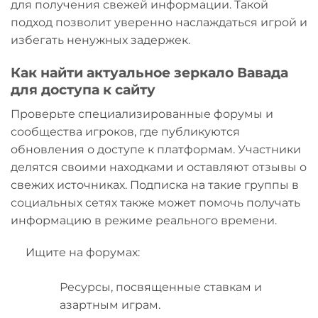
для получения свежей информации. Такой
подход позволит уверенно наслаждаться игрой и
избегать ненужных задержек.
Как найти актуальное зеркало Вавада
для доступа к сайту
Проверьте специализированные форумы и
сообщества игроков, где публикуются
обновления о доступе к платформам. Участники
делятся своими находками и оставляют отзывы о
свежих источниках. Подписка на такие группы в
социальных сетях также может помочь получать
информацию в режиме реального времени.
Ищите на форумах:
Ресурсы, посвященные ставкам и
азартным играм.