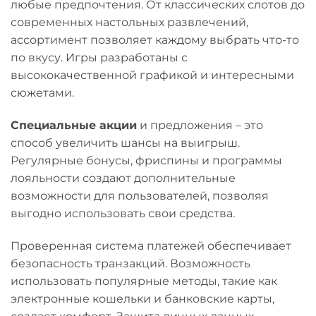
любые предпочтения. От классических слотов до
современных настольных развлечений,
ассортимент позволяет каждому выбрать что-то
по вкусу. Игры разработаны с
высококачественной графикой и интересными
сюжетами.
Специальные акции
и предложения – это
способ увеличить шансы на выигрыш.
Регулярные бонусы, фриспины и программы
лояльности создают дополнительные
возможности для пользователей, позволяя
выгодно использовать свои средства.
Проверенная система платежей обеспечивает
безопасность транзакций. Возможность
использовать популярные методы, такие как
электронные кошельки и банковские карты,