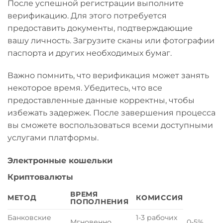
После успешной регистрации выполните
верификацию. Для этого потребуется
предоставить документы, подтверждающие
вашу личность. Загрузите сканы или фотографии
паспорта и других необходимых бумаг.
Важно помнить, что верификация может занять
некоторое время. Убедитесь, что все
предоставленные данные корректны, чтобы
избежать задержек. После завершения процесса
вы сможете воспользоваться всеми доступными
услугами платформы.
Электронные кошельки
Криптовалюты
ВРЕМЯ
МЕТОД
КОМИССИЯ
ПОПОЛНЕНИЯ
Банковские
1-3 рабочих
Мгновенно
0-5%