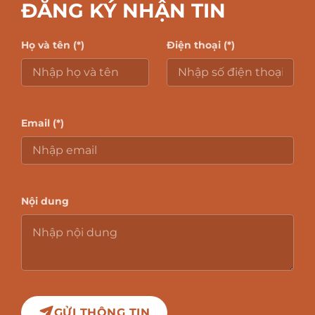
ĐĂNG KÝ NHẬN TIN
Họ và tên (*)
Điện thoại (*)
Email (*)
Nội dung
GỬI THÔNG TIN