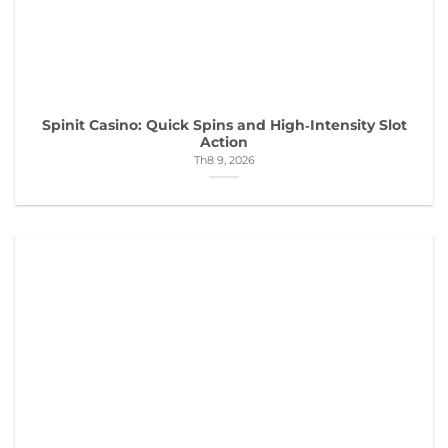
Spinit Casino: Quick Spins and High‑Intensity Slot
Action
Th8 9, 2026