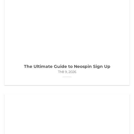
The Ultimate Guide to Neospin Sign Up
Th8 9, 2026