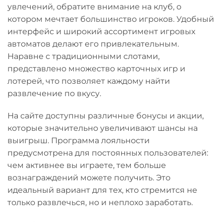
увлечений, обратите внимание на клуб, о
котором мечтает большинство игроков. Удобный
интерфейс и широкий ассортимент игровых
автоматов делают его привлекательным.
Наравне с традиционными слотами,
представлено множество карточных игр и
лотерей, что позволяет каждому найти
развлечение по вкусу.
На сайте доступны различные бонусы и акции,
которые значительно увеличивают шансы на
выигрыш. Программа лояльности
предусмотрена для постоянных пользователей:
чем активнее вы играете, тем больше
вознаграждений можете получить. Это
идеальный вариант для тех, кто стремится не
только развлечься, но и неплохо заработать.