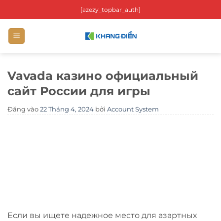
Bỏ
[azezy_topbar_auth]
qua
nội
dung
Vavada казино официальный
сайт России для игры
Đăng vào
22 Tháng 4, 2024
bởi
Account System
Если вы ищете надежное место для азартных