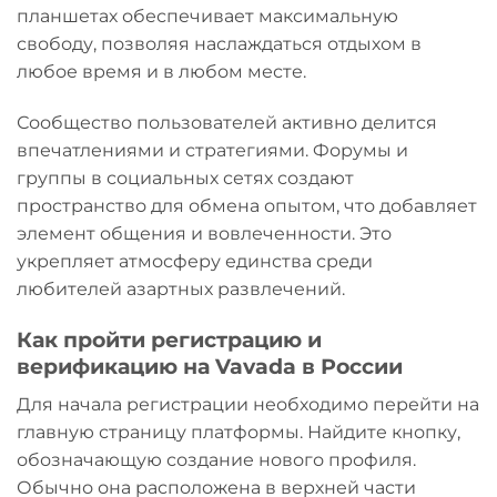
планшетах обеспечивает максимальную
свободу, позволяя наслаждаться отдыхом в
любое время и в любом месте.
Сообщество пользователей активно делится
впечатлениями и стратегиями. Форумы и
группы в социальных сетях создают
пространство для обмена опытом, что добавляет
элемент общения и вовлеченности. Это
укрепляет атмосферу единства среди
любителей азартных развлечений.
Как пройти регистрацию и
верификацию на Vavada в России
Для начала регистрации необходимо перейти на
главную страницу платформы. Найдите кнопку,
обозначающую создание нового профиля.
Обычно она расположена в верхней части