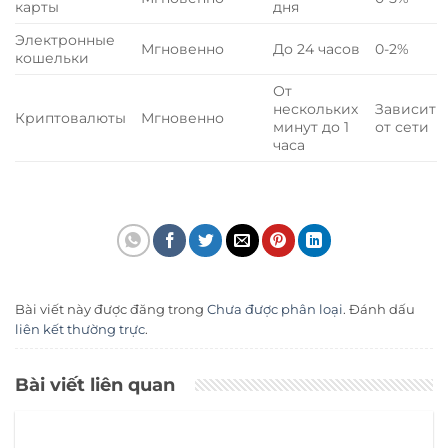
карты
дня
Электронные
Мгновенно
До 24 часов
0-2%
кошельки
От
нескольких
Зависит
Криптовалюты
Мгновенно
минут до 1
от сети
часа
Bài viết này được đăng trong
Chưa được phân loại
. Đánh dấu
liên kết thường trực
.
Bài viết liên quan